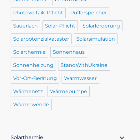
Photovoltaik-Pflicht
Pufferspeicher
Sauerlach
Solar-Pflicht
Solarförderung
Solarpotenzialkataster
Solarsimulation
Solarthermie
Sonnenhaus
Sonnenheizung
StandWithUkraine
Vor-Ort-Beratung
Warmwasser
Wärmenetz
Wärmepumpe
Wärmewende
Unterme
Solarthermie