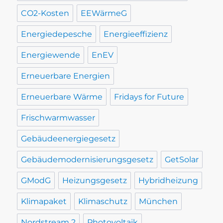
CO2-Kosten
EEWärmeG
Energiedepesche
Energieeffizienz
Energiewende
EnEV
Erneuerbare Energien
Erneuerbare Wärme
Fridays for Future
Frischwarmwasser
Gebäudeenergiegesetz
Gebäudemodernisierungsgesetz
GetSolar
GModG
Heizungsgesetz
Hybridheizung
Klimapaket
Klimaschutz
München
Nordstream 2
Photovoltaik