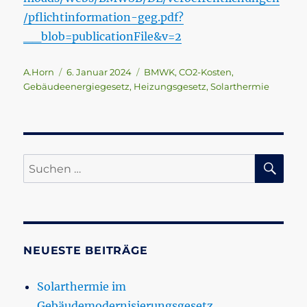
/pflichtinformation-geg.pdf?
__blob=publicationFile&v=2
Autor
Veröffentlicht
Schlagwörter
A.Horn
6. Januar 2024
BMWK
,
CO2-Kosten
,
am
Gebäudeenergiegesetz
,
Heizungsgesetz
,
Solarthermie
SU
Suchen
nach:
NEUESTE BEITRÄGE
Solarthermie im
Gebäudemodernisierungsgesetz