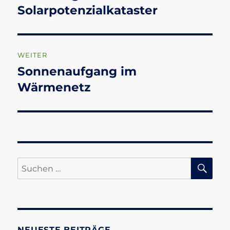
Beitrag:
Solarpotenzialkataster
WEITER
Sonnenaufgang im
Nächster
Beitrag:
Wärmenetz
SU
Suchen
nach:
NEUESTE BEITRÄGE