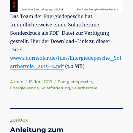
Das Team der Energiedepesche hat
freundlicherweise einen Solarthermie-
Sonderdruck als PDF-Datei zur Verfügung
gestellt. Hier der Download-Link zu dieser
Datei:
www.ahornsolar.de/files/Energiedepesche_Sol
arthermie_2019-2.pdf
(1.0 MB)
Autor
Veröffentlicht
Schlagwörter
A.Horn
15. Juni 2019
Energiedepesche
,
am
Energiewende
,
Solarförderung
,
Solarthermie
Beitragsnavigation
ZURÜCK
Anleitung zum
Vorheriger