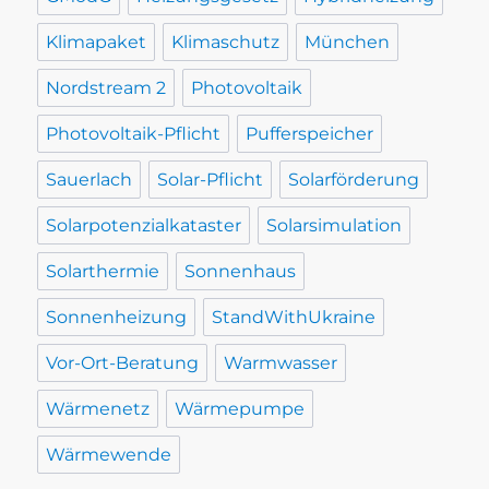
Klimapaket
Klimaschutz
München
Nordstream 2
Photovoltaik
Photovoltaik-Pflicht
Pufferspeicher
Sauerlach
Solar-Pflicht
Solarförderung
Solarpotenzialkataster
Solarsimulation
Solarthermie
Sonnenhaus
Sonnenheizung
StandWithUkraine
Vor-Ort-Beratung
Warmwasser
Wärmenetz
Wärmepumpe
Wärmewende