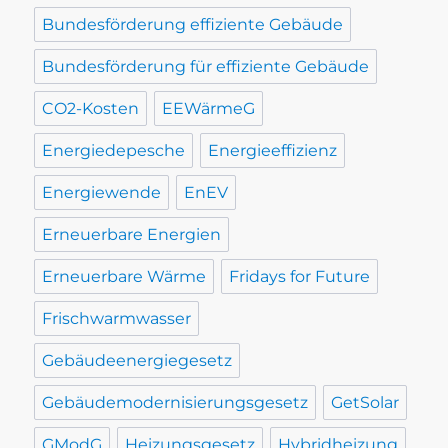
Bundesförderung effiziente Gebäude
Bundesförderung für effiziente Gebäude
CO2-Kosten
EEWärmeG
Energiedepesche
Energieeffizienz
Energiewende
EnEV
Erneuerbare Energien
Erneuerbare Wärme
Fridays for Future
Frischwarmwasser
Gebäudeenergiegesetz
Gebäudemodernisierungsgesetz
GetSolar
GModG
Heizungsgesetz
Hybridheizung