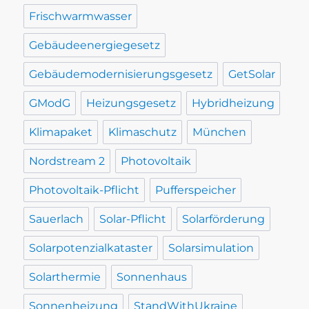
Frischwarmwasser
Gebäudeenergiegesetz
Gebäudemodernisierungsgesetz
GetSolar
GModG
Heizungsgesetz
Hybridheizung
Klimapaket
Klimaschutz
München
Nordstream 2
Photovoltaik
Photovoltaik-Pflicht
Pufferspeicher
Sauerlach
Solar-Pflicht
Solarförderung
Solarpotenzialkataster
Solarsimulation
Solarthermie
Sonnenhaus
Sonnenheizung
StandWithUkraine