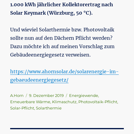
1.000 kWh jährlicher Kollektorertrag nach
Solar Keymark (Würzburg, 50 °C).
Und wieviel Solarthermie bzw. Photovoltaik
sollte nun auf den Dächern Pflicht werden?
Dazu möchte ich auf meinen Vorschlag zum
Gebäudeenergiegesetz verweisen.
https://www.ahornsolar.de/solarenergie-im-
gebaeudeenergiegesetz/
Autor
Veröffentlicht
Schlagwörter
A.Horn
9. Dezember 2019
Energiewende
,
am
Erneuerbare Wärme
,
Klimaschutz
,
Photovoltaik-Pflicht
,
Solar-Pflicht
,
Solarthermie