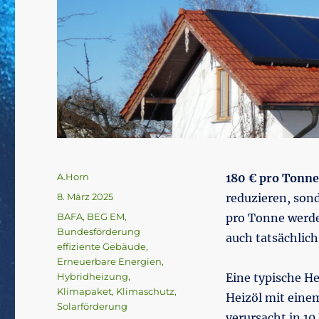
Autor
A.Horn
180 € pro Tonn
Veröffentlicht
8. März 2025
reduzieren, son
am
Schlagwörter
BAFA
,
BEG EM
,
pro Tonne werde
Bundesförderung
auch tatsächlic
effiziente Gebäude
,
Erneuerbare Energien
,
Hybridheizung
,
Eine typische He
Klimapaket
,
Klimaschutz
,
Heizöl mit eine
Solarförderung
verursacht in 10