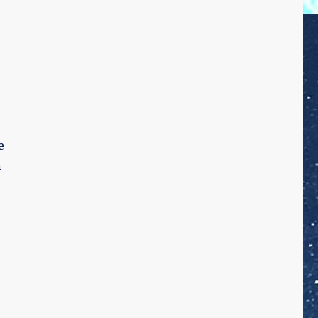
e
n
n