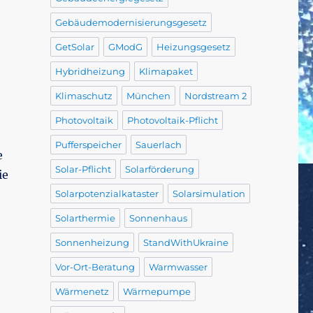
Gebäudemodernisierungsgesetz
GetSolar
GModG
Heizungsgesetz
Hybridheizung
Klimapaket
Klimaschutz
München
Nordstream 2
Photovoltaik
Photovoltaik-Pflicht
Pufferspeicher
Sauerlach
e
Solar-Pflicht
Solarförderung
ie
Solarpotenzialkataster
Solarsimulation
Solarthermie
Sonnenhaus
Sonnenheizung
StandWithUkraine
Vor-Ort-Beratung
Warmwasser
Wärmenetz
Wärmepumpe