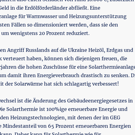
eld in die Erdölförderländer abfließt. Eine
ranlage für Warmwasser und Heizungsunterstützung
ten Fällen so dimensioniert werden, dass sie den
 um wenigstens 20 Prozent reduziert.
den Angriff Russlands auf die Ukraine Heizöl, Erdgas und
 verteuert haben, können sich diejenigen freuen, die
rjahren die hohen Zuschüsse für eine Solarthermieanlag
um damit ihren Energieverbrauch drastisch zu senken. D
it der Solarwärme hat sich schlagartig verbessert!
echsel ist die Änderung des Gebäudeenergiegesetzes in
Die Solarthermie ist 100%ige erneuerbare Energie und
 den Heizungstechnologien, mit denen der im GEG
e Mindestanteil von 65 Prozent erneuerbaren Energien
kann. Daher kann für Solarthermie wie für