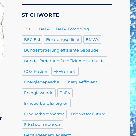
STICHWORTE
29++
BAFA
BAFA Förderung
BEG EM
Beratungspflicht
BMWK
Bundesförderung effiziente Gebäude
Bundesförderung für effiziente Gebäude
CO2-Kosten
EEWärmeG
Energiedepesche
Energieeffizienz
Energiewende
EnEV
Erneuerbare Energien
Erneuerbare Wärme
Fridays for Future
r
Frischwarmwasser
Gebäudeenergiegesetz