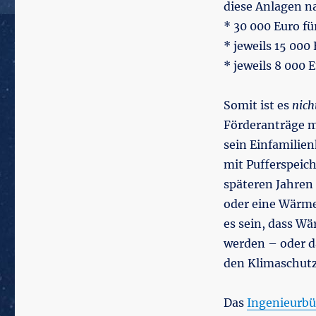
diese Anlagen n
* 30 000 Euro fü
* jeweils 15 000
* jeweils 8 000 
Somit ist es
nich
Förderanträge mi
sein Einfamilien
mit Pufferspeich
späteren Jahren
oder eine Wärme
es sein, dass W
werden – oder d
den Klimaschutz 
Das
Ingenieurb