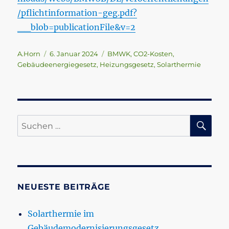
/pflichtinformation-geg.pdf?
__blob=publicationFile&v=2
Autor
Veröffentlicht
Schlagwörter
A.Horn
6. Januar 2024
BMWK
,
CO2-Kosten
,
am
Gebäudeenergiegesetz
,
Heizungsgesetz
,
Solarthermie
SU
Suchen
nach:
NEUESTE BEITRÄGE
Solarthermie im
Gebäudemodernisierungsgesetz