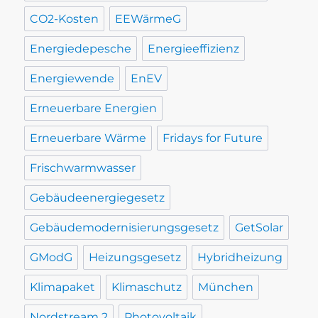
CO2-Kosten
EEWärmeG
Energiedepesche
Energieeffizienz
Energiewende
EnEV
Erneuerbare Energien
Erneuerbare Wärme
Fridays for Future
Frischwarmwasser
Gebäudeenergiegesetz
Gebäudemodernisierungsgesetz
GetSolar
GModG
Heizungsgesetz
Hybridheizung
Klimapaket
Klimaschutz
München
Nordstream 2
Photovoltaik