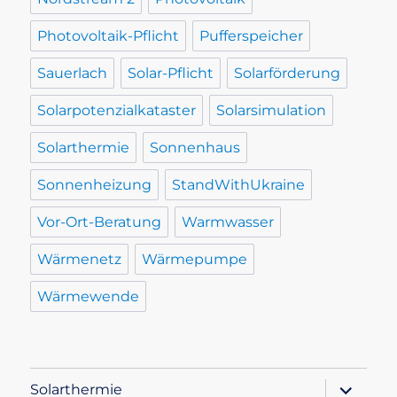
Photovoltaik-Pflicht
Pufferspeicher
Sauerlach
Solar-Pflicht
Solarförderung
Solarpotenzialkataster
Solarsimulation
Solarthermie
Sonnenhaus
Sonnenheizung
StandWithUkraine
Vor-Ort-Beratung
Warmwasser
Wärmenetz
Wärmepumpe
Wärmewende
Unterme
Solarthermie