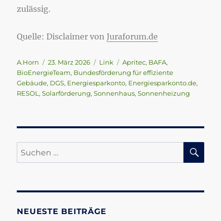
zulässig.
Quelle: Disclaimer von
Juraforum.de
Autor
Veröffentlicht
Format
Schlagwörter
A.Horn
23. März 2026
Link
Apritec
,
BAFA
,
am
BioEnergieTeam
,
Bundesförderung für effiziente
Gebäude
,
DGS
,
Energiesparkonto
,
Energiesparkonto.de
,
RESOL
,
Solarförderung
,
Sonnenhaus
,
Sonnenheizung
SU
Suchen
nach:
NEUESTE BEITRÄGE