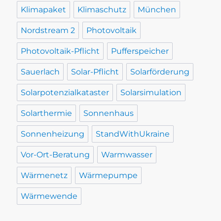
Klimapaket
Klimaschutz
München
Nordstream 2
Photovoltaik
Photovoltaik-Pflicht
Pufferspeicher
Sauerlach
Solar-Pflicht
Solarförderung
Solarpotenzialkataster
Solarsimulation
Solarthermie
Sonnenhaus
Sonnenheizung
StandWithUkraine
Vor-Ort-Beratung
Warmwasser
Wärmenetz
Wärmepumpe
Wärmewende