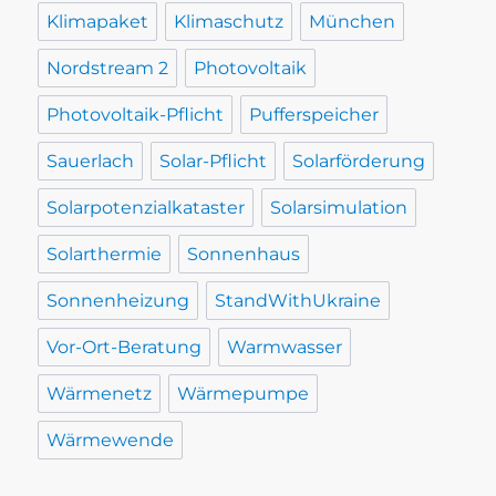
Klimapaket
Klimaschutz
München
Nordstream 2
Photovoltaik
Photovoltaik-Pflicht
Pufferspeicher
Sauerlach
Solar-Pflicht
Solarförderung
Solarpotenzialkataster
Solarsimulation
Solarthermie
Sonnenhaus
Sonnenheizung
StandWithUkraine
Vor-Ort-Beratung
Warmwasser
Wärmenetz
Wärmepumpe
Wärmewende