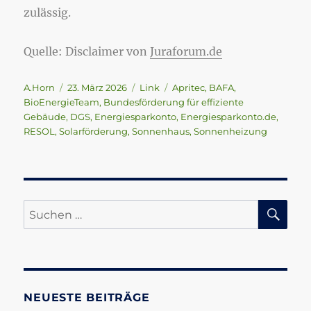
zulässig.
Quelle: Disclaimer von
Juraforum.de
Autor
Veröffentlicht
Format
Schlagwörter
A.Horn
23. März 2026
Link
Apritec
,
BAFA
,
am
BioEnergieTeam
,
Bundesförderung für effiziente
Gebäude
,
DGS
,
Energiesparkonto
,
Energiesparkonto.de
,
RESOL
,
Solarförderung
,
Sonnenhaus
,
Sonnenheizung
SU
Suchen
nach:
NEUESTE BEITRÄGE